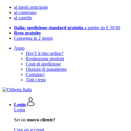
al menù principale
al contenuto
al carrello
Italia: spedizione standard gratuita
a partire da € 59,90
Reso gratuito
Consegna in 2 giorni
Aiuto
Dov'è il mio ordine?
Restituzione prodotti
Costi di spedizione
Opzioni di pagamento
Contattaci
Tutti i temi
Login
Login
Sei un
nuovo cliente?
Crea un account