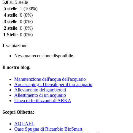
5,0
su 5 stelle
5 stelle
1
(100%)
4 stelle
0
(0%)
3 stelle
0
(0%)
2 stelle
0
(0%)
1 Stelle
0
(0%)
1
valutazione
Nessuna recensione disponibile.
Il nostro blog:
Manutenzione dell'acqua dell'acquario
Aquascaping - Utensili per il tuo acquario
Allevamento dei gamberetti
Allestimento di un acquario
Linea di fertilizzanti di ARKA
Scopri Olibetta:
AQUAEL
Oase Spugna di Ricambio BioSmart