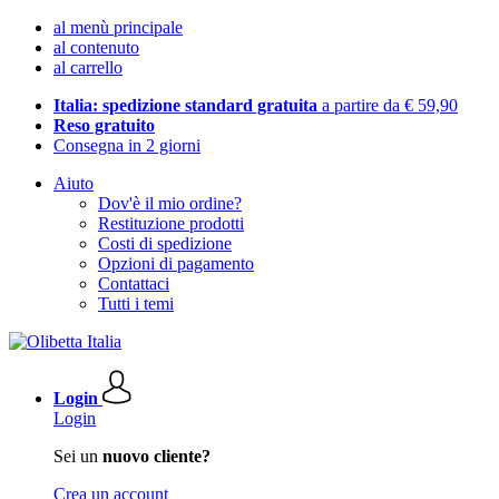
al menù principale
al contenuto
al carrello
Italia: spedizione standard gratuita
a partire da € 59,90
Reso gratuito
Consegna in 2 giorni
Aiuto
Dov'è il mio ordine?
Restituzione prodotti
Costi di spedizione
Opzioni di pagamento
Contattaci
Tutti i temi
Login
Login
Sei un
nuovo cliente?
Crea un account