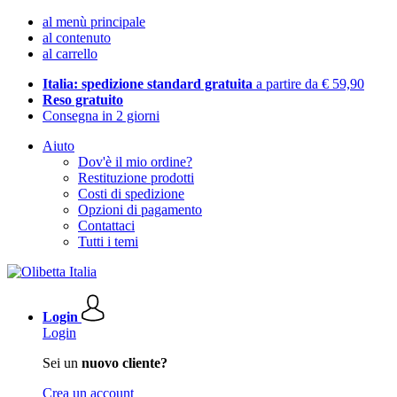
al menù principale
al contenuto
al carrello
Italia: spedizione standard gratuita
a partire da € 59,90
Reso gratuito
Consegna in 2 giorni
Aiuto
Dov'è il mio ordine?
Restituzione prodotti
Costi di spedizione
Opzioni di pagamento
Contattaci
Tutti i temi
Login
Login
Sei un
nuovo cliente?
Crea un account