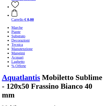
Carrello
€ 0,00
Marche
Piante
Substrato
Decorazioni
Tecnica
Manutenzione
Mangimi
Acquari
Laghetto
% Offerte
Aquatlantis
Mobiletto Sublime
- 120x50 Frassino Bianco 40
mm