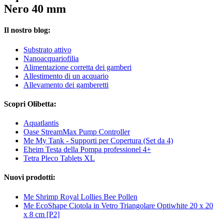
Nero 40 mm
Il nostro blog:
Substrato attivo
Nanoacquariofilia
Alimentazione corretta dei gamberi
Allestimento di un acquario
Allevamento dei gamberetti
Scopri Olibetta:
Aquatlantis
Oase StreamMax Pump Controller
Me My Tank - Supporti per Copertura (Set da 4)
Eheim Testa della Pompa professionel 4+
Tetra Pleco Tablets XL
Nuovi prodotti:
Me Shrimp Royal Lollies Bee Pollen
Me EcoShape Ciotola in Vetro Triangolare Optiwhite 20 x 20
x 8 cm [P2]