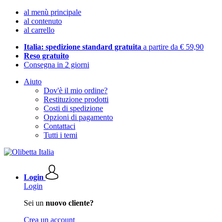
al menù principale
al contenuto
al carrello
Italia: spedizione standard gratuita
a partire da € 59,90
Reso gratuito
Consegna in 2 giorni
Aiuto
Dov'è il mio ordine?
Restituzione prodotti
Costi di spedizione
Opzioni di pagamento
Contattaci
Tutti i temi
Login
Login
Sei un
nuovo cliente?
Crea un account