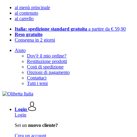
al menù principale
al contenuto
al carrello
Italia: spedizione standard gratuita
a partire da € 59,90
Reso gratuito
Consegna in 2 giorni
Aiuto
Dov'è il mio ordine?
Restituzione prodotti
Costi di spedizione
Opzioni di pagamento
Contattaci
Tutti i temi
Login
Login
Sei un
nuovo cliente?
Crea un account