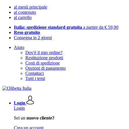
al menù principale
al contenuto
al carrello
Italia: spedizione standard gratuita
a partire da € 59,90
Reso gratuito
Consegna in 2 giorni
Aiuto
Dov'è il mio ordine?
Restituzione prodotti
Costi di spedizione
Opzioni di pagamento
Contattaci
Tutti i temi
Login
Login
Sei un
nuovo cliente?
Crea un account