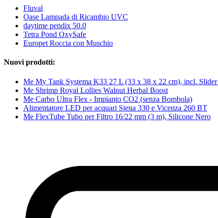
Fluval
Oase Lampada di Ricambio UVC
daytime pendix 50.0
Tetra Pond OxySafe
Europet Roccia con Muschio
Nuovi prodotti:
Me My Tank Systema K33 27 L (33 x 38 x 22 cm), incl. Slide
Me Shrimp Royal Lollies Walnut Herbal Boost
Me Carbo Ultra Flex - Impianto CO2 (senza Bombola)
Alimentatore LED per acquari Siena 330 e Vicenza 260 BT
Me FlexTube Tubo per Filtro 16/22 mm (3 m), Silicone Nero