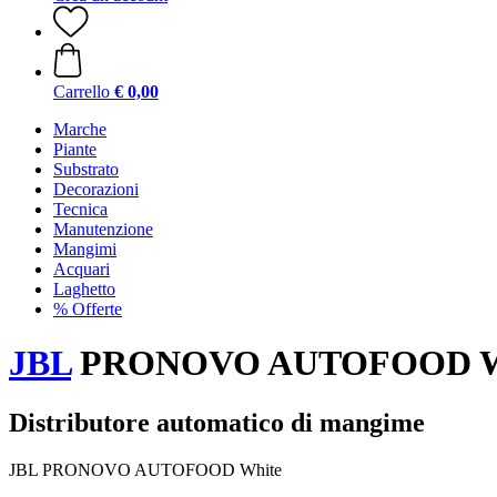
Carrello
€ 0,00
Marche
Piante
Substrato
Decorazioni
Tecnica
Manutenzione
Mangimi
Acquari
Laghetto
% Offerte
JBL
PRONOVO AUTOFOOD W
Distributore automatico di mangime
JBL PRONOVO AUTOFOOD White