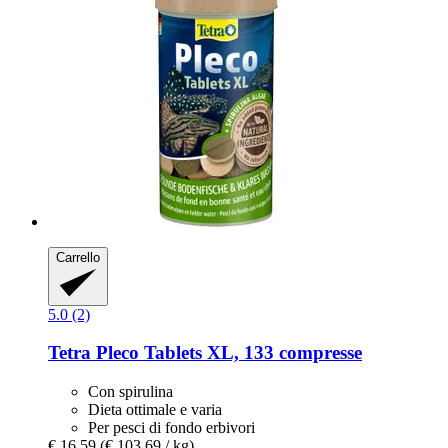
Carrello
5.0 (2)
Tetra
Pleco Tablets XL, 133 compresse
Con spirulina
Dieta ottimale e varia
Per pesci di fondo erbivori
€ 16,59
(€ 103,69 / kg)