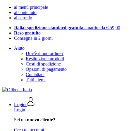
al menù principale
al contenuto
al carrello
Italia: spedizione standard gratuita
a partire da € 59,90
Reso gratuito
Consegna in 2 giorni
Aiuto
Dov'è il mio ordine?
Restituzione prodotti
Costi di spedizione
Opzioni di pagamento
Contattaci
Tutti i temi
Login
Login
Sei un
nuovo cliente?
Crea un account