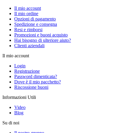
Il mio account
Il mio ordine
Opzioni di pagamento
Spedizione e consegna
Resi e rimborsi
Promozioni e buoni acquisto
Hai bisogno di ulteriore aiuto?
Clienti aziendali
Il mio account
Login
Registrazione
Password dimenticata?
Dove è il mio pacchetto?
Riscossione buoni
Informazioni Utili
Video
Blog
Su di noi
Il nostro gruppo