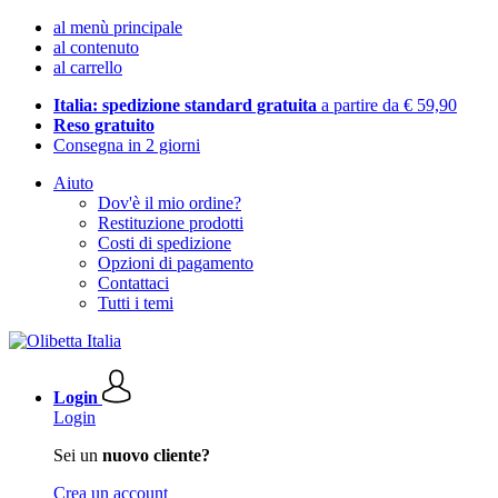
al menù principale
al contenuto
al carrello
Italia: spedizione standard gratuita
a partire da € 59,90
Reso gratuito
Consegna in 2 giorni
Aiuto
Dov'è il mio ordine?
Restituzione prodotti
Costi di spedizione
Opzioni di pagamento
Contattaci
Tutti i temi
Login
Login
Sei un
nuovo cliente?
Crea un account