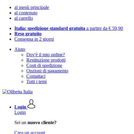
al menù principale
al contenuto
al carrello
Italia: spedizione standard gratuita
a partire da € 59,90
Reso gratuito
Consegna in 2 giorni
Aiuto
Dov'è il mio ordine?
Restituzione prodotti
Costi di spedizione
Opzioni di pagamento
Contattaci
Tutti i temi
Login
Login
Sei un
nuovo cliente?
Crea un account