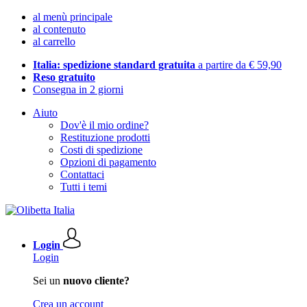
al menù principale
al contenuto
al carrello
Italia: spedizione standard gratuita
a partire da € 59,90
Reso gratuito
Consegna in 2 giorni
Aiuto
Dov'è il mio ordine?
Restituzione prodotti
Costi di spedizione
Opzioni di pagamento
Contattaci
Tutti i temi
Login
Login
Sei un
nuovo cliente?
Crea un account