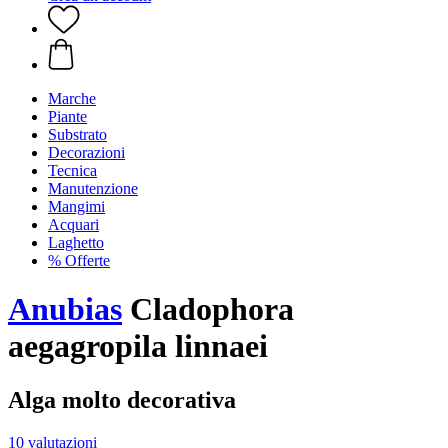
Marche
Piante
Substrato
Decorazioni
Tecnica
Manutenzione
Mangimi
Acquari
Laghetto
% Offerte
Anubias
Cladophora
aegagropila linnaei
Alga molto decorativa
10 valutazioni