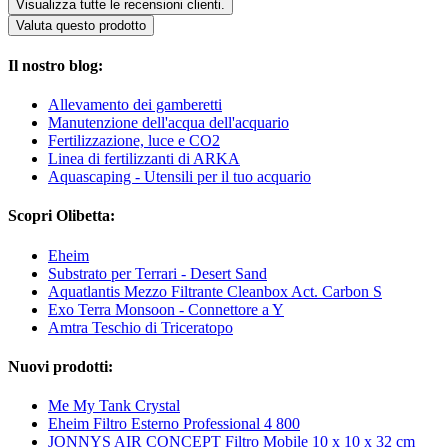
Visualizza tutte le recensioni clienti.
Valuta questo prodotto
Il nostro blog:
Allevamento dei gamberetti
Manutenzione dell'acqua dell'acquario
Fertilizzazione, luce e CO2
Linea di fertilizzanti di ARKA
Aquascaping - Utensili per il tuo acquario
Scopri Olibetta:
Eheim
Substrato per Terrari - Desert Sand
Aquatlantis Mezzo Filtrante Cleanbox Act. Carbon S
Exo Terra Monsoon - Connettore a Y
Amtra Teschio di Triceratopo
Nuovi prodotti:
Me My Tank Crystal
Eheim Filtro Esterno Professional 4 800
JONNYS AIR CONCEPT Filtro Mobile 10 x 10 x 32 cm