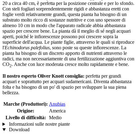
20 a circa 40 cm, è perfetta per la posizione centrale e per lo sfondo.
Con steli fogliari sorprendentemente rigidi e abbastanza eretti con
foglie verdi relativamente grandi, questa pianta ha bisogno di un
substrato molto ricco di sostanze nutritive e con uno spessore di
almeno 10 cm in modo che l'apparato radicale abbia abbastanza
spazio per crescere bene. La pianta dà il meglio di sé negli acquari
aperti, poiché le infiorescenze possono poi crescere sopra la
superficie dell'acqua. Le piante figlie, attraverso le quali si riproduce
l'
Echinodorus palefolius
, sono poste su queste infiorescenze. La
pianta ha bisogno di un discreto apporto di nutrienti attraverso le
radici, ma non necessariamente di una fertilizzazione aggiuntiva con
CO
. Anche con luce moderata cresce molto rapidamente e bene.
2
Il nostro esperto Oliver Knott consiglia:
perfetta per grandi
acquari e soprattutto per acquari sudamericani. Diventa abbastanza
folta e ha bisogno di un po' di spazio per sviluppare la sua piena
bellezza.
Marche (Produttori):
Anubias
Origine:
America
Livello di difficoltà:
Medio
Informazioni sulle nostre piante
Download