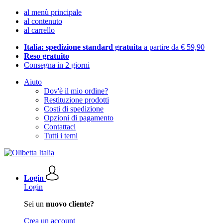
al menù principale
al contenuto
al carrello
Italia: spedizione standard gratuita
a partire da € 59,90
Reso gratuito
Consegna in 2 giorni
Aiuto
Dov'è il mio ordine?
Restituzione prodotti
Costi di spedizione
Opzioni di pagamento
Contattaci
Tutti i temi
Login
Login
Sei un
nuovo cliente?
Crea un account