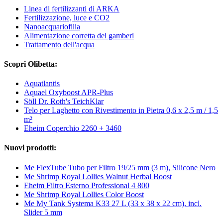
Linea di fertilizzanti di ARKA
Fertilizzazione, luce e CO2
Nanoacquariofilia
Alimentazione corretta dei gamberi
Trattamento dell'acqua
Scopri Olibetta:
Aquatlantis
Aquael Oxyboost APR-Plus
Söll Dr. Roth's TeichKlar
Telo per Laghetto con Rivestimento in Pietra 0,6 x 2,5 m / 1,5
m²
Eheim Coperchio 2260 + 3460
Nuovi prodotti:
Me FlexTube Tubo per Filtro 19/25 mm (3 m), Silicone Nero
Me Shrimp Royal Lollies Walnut Herbal Boost
Eheim Filtro Esterno Professional 4 800
Me Shrimp Royal Lollies Color Boost
Me My Tank Systema K33 27 L (33 x 38 x 22 cm), incl.
Slider 5 mm