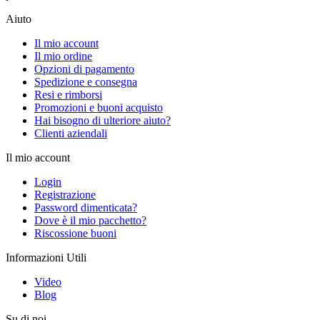
Aiuto
Il mio account
Il mio ordine
Opzioni di pagamento
Spedizione e consegna
Resi e rimborsi
Promozioni e buoni acquisto
Hai bisogno di ulteriore aiuto?
Clienti aziendali
Il mio account
Login
Registrazione
Password dimenticata?
Dove è il mio pacchetto?
Riscossione buoni
Informazioni Utili
Video
Blog
Su di noi