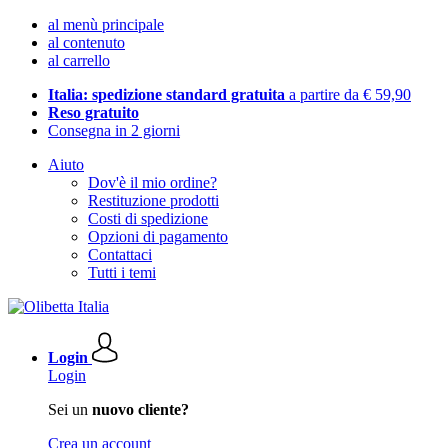
al menù principale
al contenuto
al carrello
Italia: spedizione standard gratuita
a partire da € 59,90
Reso gratuito
Consegna in 2 giorni
Aiuto
Dov'è il mio ordine?
Restituzione prodotti
Costi di spedizione
Opzioni di pagamento
Contattaci
Tutti i temi
Login
Login
Sei un
nuovo cliente?
Crea un account