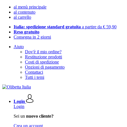
al menù principale
al contenuto
al carrello
Italia: spedizione standard gratuita
a partire da € 59,90
Reso gratuito
Consegna in 2 giorni
Aiuto
Dov'è il mio ordine?
Restituzione prodotti
Costi di spedizione
Opzioni di pagamento
Contattaci
Tutti i temi
Login
Login
Sei un
nuovo cliente?
Crea un account