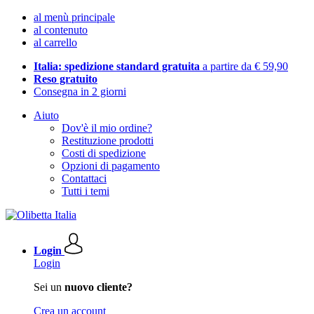
al menù principale
al contenuto
al carrello
Italia: spedizione standard gratuita
a partire da € 59,90
Reso gratuito
Consegna in 2 giorni
Aiuto
Dov'è il mio ordine?
Restituzione prodotti
Costi di spedizione
Opzioni di pagamento
Contattaci
Tutti i temi
Login
Login
Sei un
nuovo cliente?
Crea un account