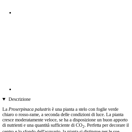
Descrizione
La
Proserpinaca palustris
è una pianta a stelo con foglie verde
chiaro o rosso-rame, a seconda delle condizioni di luce. La pianta
cresce moderatamente veloce, se ha a disposizione un buon apporto
di nutrienti e una quantità sufficiente di CO
. Perfetta per decorare il
2
centro e lo sfondo dell'acquario, la pianta si distingue per le sue