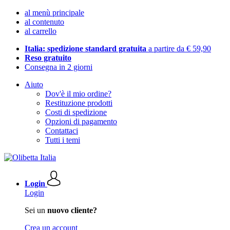
al menù principale
al contenuto
al carrello
Italia: spedizione standard gratuita
a partire da € 59,90
Reso gratuito
Consegna in 2 giorni
Aiuto
Dov'è il mio ordine?
Restituzione prodotti
Costi di spedizione
Opzioni di pagamento
Contattaci
Tutti i temi
Login
Login
Sei un
nuovo cliente?
Crea un account