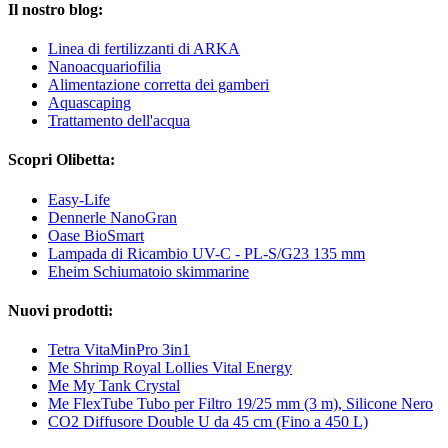
Il nostro blog:
Linea di fertilizzanti di ARKA
Nanoacquariofilia
Alimentazione corretta dei gamberi
Aquascaping
Trattamento dell'acqua
Scopri Olibetta:
Easy-Life
Dennerle NanoGran
Oase BioSmart
Lampada di Ricambio UV-C - PL-S/G23 135 mm
Eheim Schiumatoio skimmarine
Nuovi prodotti:
Tetra VitaMinPro 3in1
Me Shrimp Royal Lollies Vital Energy
Me My Tank Crystal
Me FlexTube Tubo per Filtro 19/25 mm (3 m), Silicone Nero
CO2 Diffusore Double U da 45 cm (Fino a 450 L)