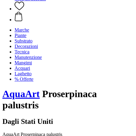
Marche
Piante
Substrato
Decorazioni
Tecnica
Manutenzione
Mangimi
Acquari
Laghetto
% Offerte
AquaArt
Proserpinaca
palustris
Dagli Stati Uniti
AquaArt Proserpinaca palustris