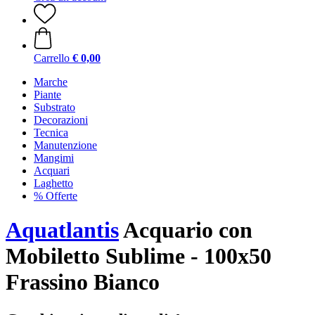
Carrello
€ 0,00
Marche
Piante
Substrato
Decorazioni
Tecnica
Manutenzione
Mangimi
Acquari
Laghetto
% Offerte
Aquatlantis
Acquario con
Mobiletto Sublime - 100x50
Frassino Bianco