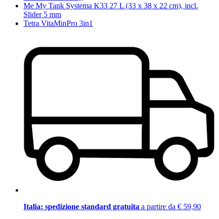
Me My Tank Systema K33 27 L (33 x 38 x 22 cm), incl.
Slider 5 mm
Tetra VitaMinPro 3in1
Italia: spedizione standard gratuita
a partire da € 59,90