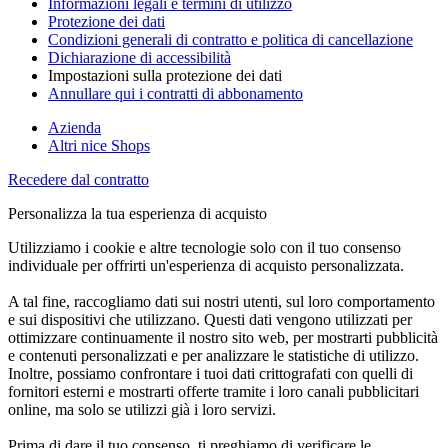
Informazioni legali e termini di utilizzo
Protezione dei dati
Condizioni generali di contratto e politica di cancellazione
Dichiarazione di accessibilità
Impostazioni sulla protezione dei dati
Annullare qui i contratti di abbonamento
Azienda
Altri nice Shops
Recedere dal contratto
Personalizza la tua esperienza di acquisto
Utilizziamo i cookie e altre tecnologie solo con il tuo consenso
individuale per offrirti un'esperienza di acquisto personalizzata.
A tal fine, raccogliamo dati sui nostri utenti, sul loro comportamento
e sui dispositivi che utilizzano. Questi dati vengono utilizzati per
ottimizzare continuamente il nostro sito web, per mostrarti pubblicità
e contenuti personalizzati e per analizzare le statistiche di utilizzo.
Inoltre, possiamo confrontare i tuoi dati crittografati con quelli di
fornitori esterni e mostrarti offerte tramite i loro canali pubblicitari
online, ma solo se utilizzi già i loro servizi.
Prima di dare il tuo consenso, ti preghiamo di verificare le