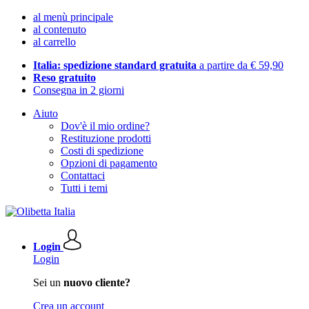
al menù principale
al contenuto
al carrello
Italia: spedizione standard gratuita
a partire da € 59,90
Reso gratuito
Consegna in 2 giorni
Aiuto
Dov'è il mio ordine?
Restituzione prodotti
Costi di spedizione
Opzioni di pagamento
Contattaci
Tutti i temi
Login
Login
Sei un
nuovo cliente?
Crea un account