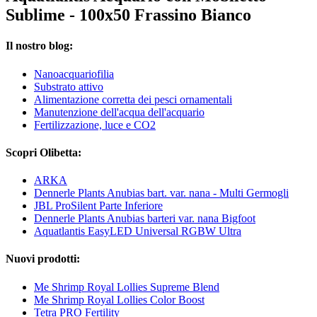
Sublime - 100x50 Frassino Bianco
Il nostro blog:
Nanoacquariofilia
Substrato attivo
Alimentazione corretta dei pesci ornamentali
Manutenzione dell'acqua dell'acquario
Fertilizzazione, luce e CO2
Scopri Olibetta:
ARKA
Dennerle Plants Anubias bart. var. nana - Multi Germogli
JBL ProSilent Parte Inferiore
Dennerle Plants Anubias barteri var. nana Bigfoot
Aquatlantis EasyLED Universal RGBW Ultra
Nuovi prodotti:
Me Shrimp Royal Lollies Supreme Blend
Me Shrimp Royal Lollies Color Boost
Tetra PRO Fertility