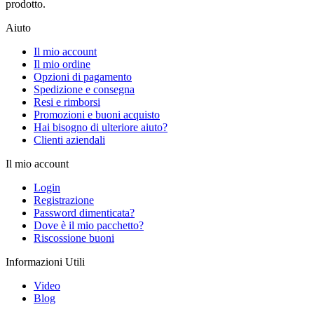
prodotto.
Aiuto
Il mio account
Il mio ordine
Opzioni di pagamento
Spedizione e consegna
Resi e rimborsi
Promozioni e buoni acquisto
Hai bisogno di ulteriore aiuto?
Clienti aziendali
Il mio account
Login
Registrazione
Password dimenticata?
Dove è il mio pacchetto?
Riscossione buoni
Informazioni Utili
Video
Blog