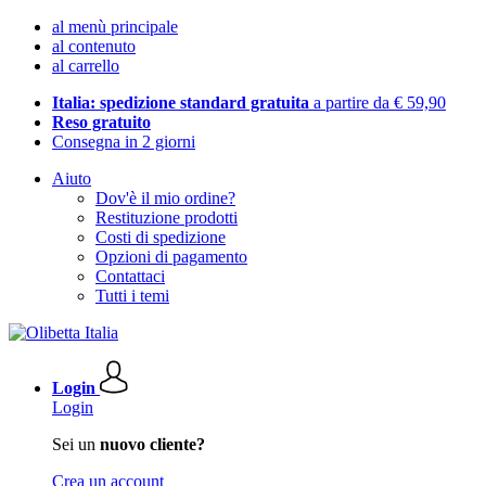
al menù principale
al contenuto
al carrello
Italia: spedizione standard gratuita
a partire da € 59,90
Reso gratuito
Consegna in 2 giorni
Aiuto
Dov'è il mio ordine?
Restituzione prodotti
Costi di spedizione
Opzioni di pagamento
Contattaci
Tutti i temi
Login
Login
Sei un
nuovo cliente?
Crea un account