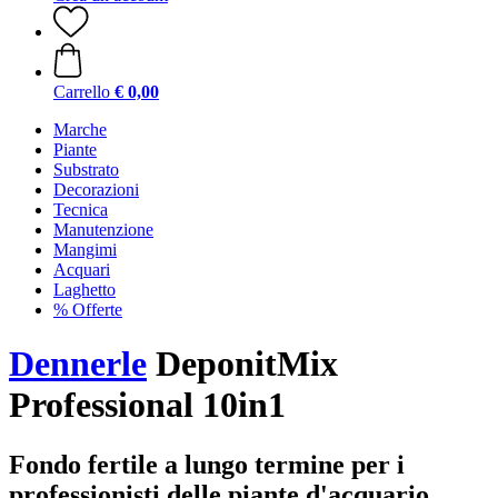
Carrello
€ 0,00
Marche
Piante
Substrato
Decorazioni
Tecnica
Manutenzione
Mangimi
Acquari
Laghetto
% Offerte
Dennerle
DeponitMix
Professional 10in1
Fondo fertile a lungo termine per i
professionisti delle piante d'acquario