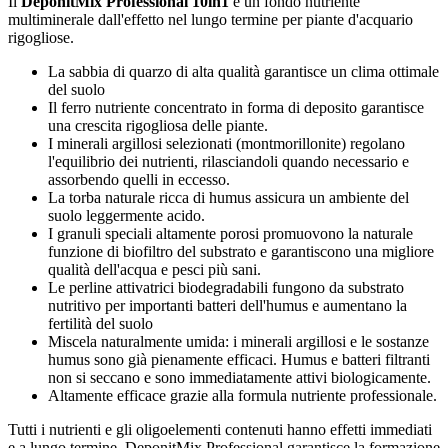
Il
DeponitMix Professional 10in1
è un fondo nutriente
multiminerale dall'effetto nel lungo termine per piante d'acquario
rigogliose.
La sabbia di quarzo di alta qualità garantisce un clima ottimale
del suolo
Il ferro nutriente concentrato in forma di deposito garantisce
una crescita rigogliosa delle piante.
I minerali argillosi selezionati (montmorillonite) regolano
l'equilibrio dei nutrienti, rilasciandoli quando necessario e
assorbendo quelli in eccesso.
La torba naturale ricca di humus assicura un ambiente del
suolo leggermente acido.
I granuli speciali altamente porosi promuovono la naturale
funzione di biofiltro del substrato e garantiscono una migliore
qualità dell'acqua e pesci più sani.
Le perline attivatrici biodegradabili fungono da substrato
nutritivo per importanti batteri dell'humus e aumentano la
fertilità del suolo
Miscela naturalmente umida: i minerali argillosi e le sostanze
humus sono già pienamente efficaci. Humus e batteri filtranti
non si seccano e sono immediatamente attivi biologicamente.
Altamente efficace grazie alla formula nutriente professionale.
Tutti i nutrienti e gli oligoelementi contenuti hanno effetti immediati
e a lungo termine. DeponitMix Professional garantisce la formazione