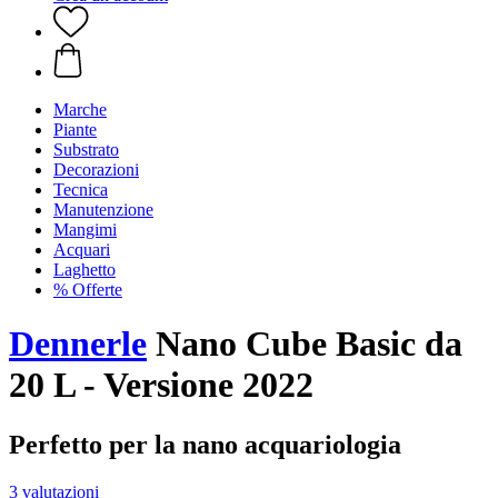
Marche
Piante
Substrato
Decorazioni
Tecnica
Manutenzione
Mangimi
Acquari
Laghetto
% Offerte
Dennerle
Nano Cube Basic da
20 L - Versione 2022
Perfetto per la nano acquariologia
3 valutazioni