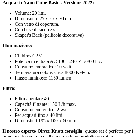
Acquario Nano Cube Basic - Versione 2022:
Volume: 20 litri.
Dimensioni: 25 x 25 x 30 cm.
Con vetro di copertura.
Con base di sicurezza.
Skaper's Back (pellicola decorativa)
Illuminazione:
Chihiros C251.
Potenza in entrata AC 100 - 240 V 50/60 Hz.
Consumo energetico: 10 watt.
Temperatura colore: circa 8000 Kelvin.
Flusso luminoso: 1150 lumen.
Filtro:
Filtro angolare 40.
Capacità filtrante: 150 L/h max.
Consumo energetico: 2 watt.
Per acquari fino a 40 litri.
Dimensioni 195 x 100 x 60 mm.
Il nostro esperto Oliver Knott consiglia:
questo set è perfetto per i
principianti e per chi è alla ricerca di un prodotto versatile.