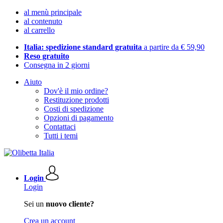
al menù principale
al contenuto
al carrello
Italia: spedizione standard gratuita
a partire da € 59,90
Reso gratuito
Consegna in 2 giorni
Aiuto
Dov'è il mio ordine?
Restituzione prodotti
Costi di spedizione
Opzioni di pagamento
Contattaci
Tutti i temi
Login
Login
Sei un
nuovo cliente?
Crea un account