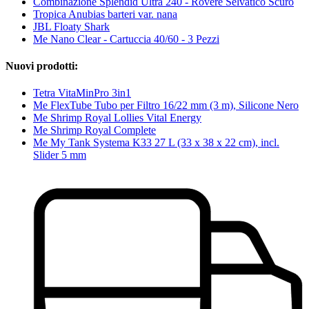
Combinazione Splendid Ultra 240 - Rovere Selvatico Scuro
Tropica Anubias barteri var. nana
JBL Floaty Shark
Me Nano Clear - Cartuccia 40/60 - 3 Pezzi
Nuovi prodotti:
Tetra VitaMinPro 3in1
Me FlexTube Tubo per Filtro 16/22 mm (3 m), Silicone Nero
Me Shrimp Royal Lollies Vital Energy
Me Shrimp Royal Complete
Me My Tank Systema K33 27 L (33 x 38 x 22 cm), incl.
Slider 5 mm