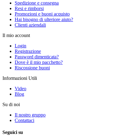
Spedizione e consegna
Resi e rimborsi
Promozioni e buoni acquisto
Hai bisogno di ulteriore aiuto?
Clienti aziendali
Il mio account
Login
Registrazione
Password dimenticata?
Dove è il mio pacchetto?
Riscossione buoni
Informazioni Utili
Video
Blog
Su di noi
Il nostro gruppo
Contattaci
Seguici su