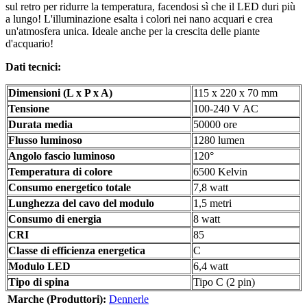
sul retro per ridurre la temperatura, facendosi sì che il LED duri più
a lungo! L'illuminazione esalta i colori nei nano acquari e crea
un'atmosfera unica. Ideale anche per la crescita delle piante
d'acquario!
Dati tecnici:
Dimensioni (L x P x A)
115 x 220 x 70 mm
Tensione
100-240 V AC
Durata media
50000 ore
Flusso luminoso
1280 lumen
Angolo fascio luminoso
120°
Temperatura di colore
6500 Kelvin
Consumo energetico totale
7,8 watt
Lunghezza del cavo del modulo
1,5 metri
Consumo di energia
8 watt
CRI
85
Classe di efficienza energetica
C
Modulo LED
6,4 watt
Tipo di spina
Tipo C (2 pin)
Marche (Produttori):
Dennerle