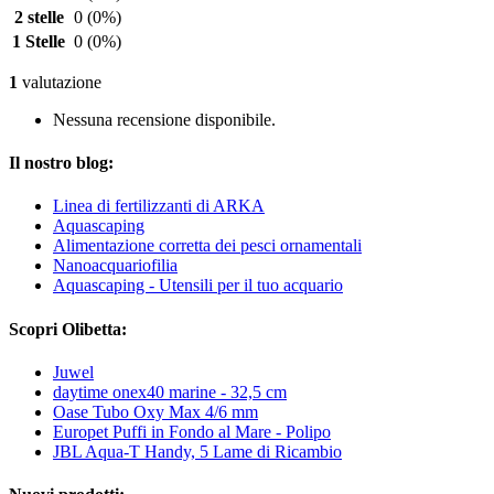
2 stelle
0
(0%)
1 Stelle
0
(0%)
1
valutazione
Nessuna recensione disponibile.
Il nostro blog:
Linea di fertilizzanti di ARKA
Aquascaping
Alimentazione corretta dei pesci ornamentali
Nanoacquariofilia
Aquascaping - Utensili per il tuo acquario
Scopri Olibetta:
Juwel
daytime onex40 marine - 32,5 cm
Oase Tubo Oxy Max 4/6 mm
Europet Puffi in Fondo al Mare - Polipo
JBL Aqua-T Handy, 5 Lame di Ricambio