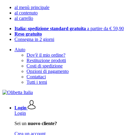
al menù principale
al contenuto
al carrello
Italia: spedizione standard gratuita
a partire da € 59,90
Reso gratuito
Consegna in 2 giorni
Aiuto
Dov'è il mio ordine?
Restituzione prodotti
Costi di spedizione
Opzioni di pagamento
Contattaci
Tutti i temi
Login
Login
Sei un
nuovo cliente?
Crea un account