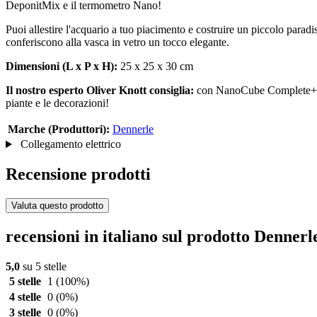
DeponitMix e il termometro Nano!
Puoi allestire l'acquario a tuo piacimento e costruire un piccolo paradi
conferiscono alla vasca in vetro un tocco elegante.
Dimensioni (L x P x H):
25 x 25 x 30 cm
Il nostro esperto Oliver Knott consiglia:
con NanoCube Complete+ puoi
piante e le decorazioni!
Marche (Produttori):
Dennerle
Collegamento elettrico
Recensione prodotti
Valuta questo prodotto
recensioni in italiano sul prodotto Denn
5,0
su 5 stelle
5 stelle
1
(100%)
4 stelle
0
(0%)
3 stelle
0
(0%)