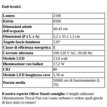
Dati tecnici:
Lumen
2100
Kelvin
6500
Dimensioni adatte
40-45 cm
dell'acquario
Dimensioni (P x L x A)
5,2 x 35 x 1,3 cm
Angolo fascio luminoso
120°
Classe di efficienza energetica
E
Corrente alternata
100-120 V AC, 50-60 Hz
Modulo LED
13,6 watt
Illuminazione con ballast
17,2 W
CRI
80
Modulo LED lunghezza cavo
1,50 m
50000 ore di funzionamento (L
Durata media
70)
Il nostro esperto Oliver Knott consiglia:
è meglio utilizzare
l'illuminazione Trocal Flat con i nano serbatoi e vedere quali giochi
di luce unici si creano!