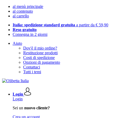
al menù principale
al contenuto
al carrello
Italia: spedizione standard gratuita
a partire da € 59,90
Reso gratuito
Consegna in 2 giorni
Aiuto
Dov'è il mio ordine?
Restituzione prodotti
Costi di spedizione
Opzioni di pagamento
Contattaci
Tutti i temi
Login
Login
Sei un
nuovo cliente?
Crea un account