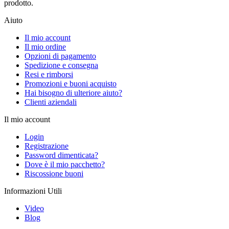
prodotto.
Aiuto
Il mio account
Il mio ordine
Opzioni di pagamento
Spedizione e consegna
Resi e rimborsi
Promozioni e buoni acquisto
Hai bisogno di ulteriore aiuto?
Clienti aziendali
Il mio account
Login
Registrazione
Password dimenticata?
Dove è il mio pacchetto?
Riscossione buoni
Informazioni Utili
Video
Blog