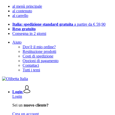
al menù principale
al contenuto
al carrello
Italia: spedizione standard gratuita
a partire da € 59,90
Reso gratuito
Consegna in 2 giorni
Aiuto
Dov'è il mio ordine?
Restituzione prodotti
Costi di spedizione
Opzioni di pagamento
Contattaci
Tutti i temi
Login
Login
Sei un
nuovo cliente?
Crea un account