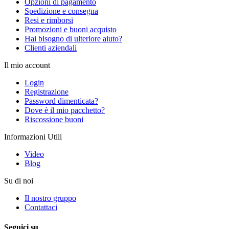
Opzioni di pagamento
Spedizione e consegna
Resi e rimborsi
Promozioni e buoni acquisto
Hai bisogno di ulteriore aiuto?
Clienti aziendali
Il mio account
Login
Registrazione
Password dimenticata?
Dove è il mio pacchetto?
Riscossione buoni
Informazioni Utili
Video
Blog
Su di noi
Il nostro gruppo
Contattaci
Seguici su