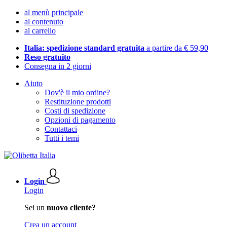
al menù principale
al contenuto
al carrello
Italia: spedizione standard gratuita
a partire da € 59,90
Reso gratuito
Consegna in 2 giorni
Aiuto
Dov'è il mio ordine?
Restituzione prodotti
Costi di spedizione
Opzioni di pagamento
Contattaci
Tutti i temi
Login
Login
Sei un
nuovo cliente?
Crea un account