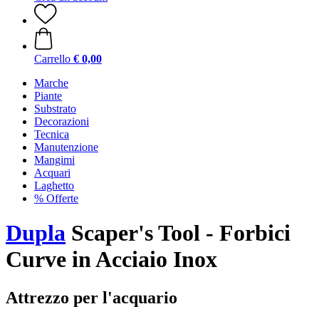
Carrello
€ 0,00
Marche
Piante
Substrato
Decorazioni
Tecnica
Manutenzione
Mangimi
Acquari
Laghetto
% Offerte
Dupla
Scaper's Tool - Forbici
Curve in Acciaio Inox
Attrezzo per l'acquario