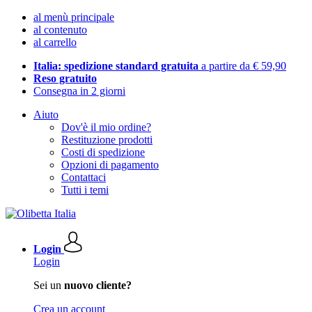
al menù principale
al contenuto
al carrello
Italia: spedizione standard gratuita
a partire da € 59,90
Reso gratuito
Consegna in 2 giorni
Aiuto
Dov'è il mio ordine?
Restituzione prodotti
Costi di spedizione
Opzioni di pagamento
Contattaci
Tutti i temi
Login
Login
Sei un
nuovo cliente?
Crea un account