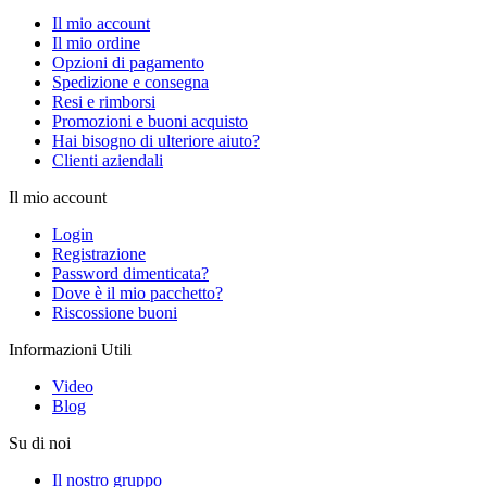
Il mio account
Il mio ordine
Opzioni di pagamento
Spedizione e consegna
Resi e rimborsi
Promozioni e buoni acquisto
Hai bisogno di ulteriore aiuto?
Clienti aziendali
Il mio account
Login
Registrazione
Password dimenticata?
Dove è il mio pacchetto?
Riscossione buoni
Informazioni Utili
Video
Blog
Su di noi
Il nostro gruppo