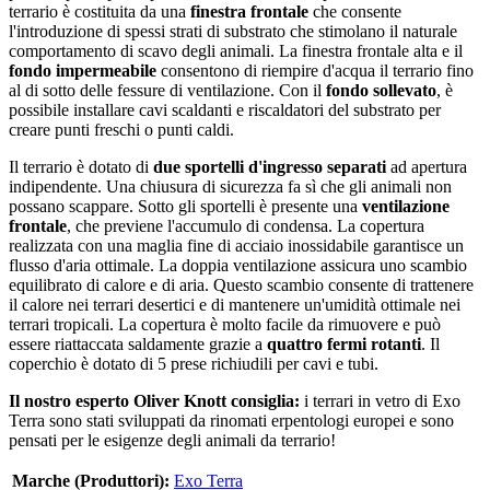
terrario è costituita da una
finestra frontale
che consente
l'introduzione di spessi strati di substrato che stimolano il naturale
comportamento di scavo degli animali. La finestra frontale alta e il
fondo impermeabile
consentono di riempire d'acqua il terrario fino
al di sotto delle fessure di ventilazione. Con il
fondo sollevato
, è
possibile installare cavi scaldanti e riscaldatori del substrato per
creare punti freschi o punti caldi.
Il terrario è dotato di
due sportelli d'ingresso separati
ad apertura
indipendente. Una chiusura
di sicurezza fa sì che gli animali non
possano scappare. Sotto gli sportelli è presente una
ventilazione
frontale
, che previene l'accumulo di condensa. La copertura
realizzata con una maglia fine di acciaio inossidabile garantisce un
flusso d'aria ottimale. La doppia ventilazione assicura uno scambio
equilibrato di calore e di aria. Questo scambio consente di trattenere
il calore nei terrari desertici e di mantenere un'umidità ottimale nei
terrari tropicali. La copertura è molto facile da rimuovere e può
essere riattaccata saldamente grazie a
quattro fermi rotanti
. Il
coperchio è dotato di 5 prese richiudili per cavi e tubi.
Il nostro esperto Oliver Knott consiglia:
i terrari in vetro di Exo
Terra sono stati sviluppati da rinomati erpentologi europei e sono
pensati per le esigenze degli animali da terrario!
Marche (Produttori):
Exo Terra