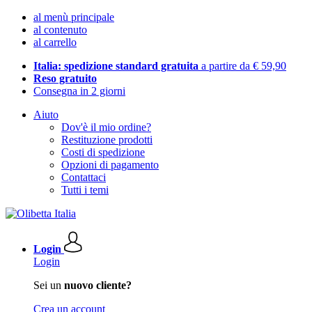
al menù principale
al contenuto
al carrello
Italia: spedizione standard gratuita
a partire da € 59,90
Reso gratuito
Consegna in 2 giorni
Aiuto
Dov'è il mio ordine?
Restituzione prodotti
Costi di spedizione
Opzioni di pagamento
Contattaci
Tutti i temi
Login
Login
Sei un
nuovo cliente?
Crea un account