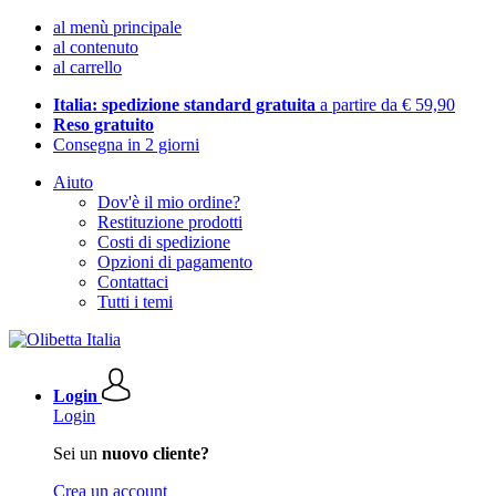
al menù principale
al contenuto
al carrello
Italia: spedizione standard gratuita
a partire da € 59,90
Reso gratuito
Consegna in 2 giorni
Aiuto
Dov'è il mio ordine?
Restituzione prodotti
Costi di spedizione
Opzioni di pagamento
Contattaci
Tutti i temi
Login
Login
Sei un
nuovo cliente?
Crea un account