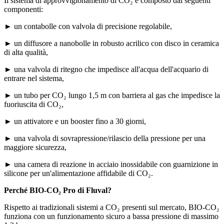
Il sistema di approvvigionamento di CO₂ è composto dai seguenti
componenti:
► un contabolle con valvola di precisione regolabile,
► un diffusore a nanobolle in robusto acrilico con disco in ceramica
di alta qualità,
► una valvola di ritegno che impedisce all'acqua dell'acquario di
entrare nel sistema,
► un tubo per CO₂ lungo 1,5 m con barriera al gas che impedisce la
fuoriuscita di CO₂,
► un attivatore e un booster fino a 30 giorni,
► una valvola di sovrapressione/rilascio della pressione per una
maggiore sicurezza,
► una camera di reazione in acciaio inossidabile con guarnizione in
silicone per un'alimentazione affidabile di CO₂.
Perché BIO-CO₂ Pro di Fluval?
Rispetto ai tradizionali sistemi a CO₂ presenti sul mercato, BIO-CO₂
funziona con un funzionamento sicuro a bassa pressione di massimo