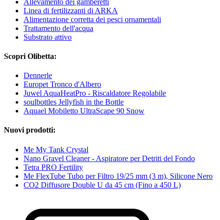
Allevamento dei gamberetti
Linea di fertilizzanti di ARKA
Alimentazione corretta dei pesci ornamentali
Trattamento dell'acqua
Substrato attivo
Scopri Olibetta:
Dennerle
Europet Tronco d'Albero
Juwel AquaHeatPro - Riscaldatore Regolabile
soulbottles Jellyfish in the Bottle
Aquael Mobiletto UltraScape 90 Snow
Nuovi prodotti:
Me My Tank Crystal
Nano Gravel Cleaner - Aspiratore per Detriti del Fondo
Tetra PRO Fertility
Me FlexTube Tubo per Filtro 19/25 mm (3 m), Silicone Nero
CO2 Diffusore Double U da 45 cm (Fino a 450 L)