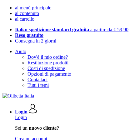
al menù principale
al contenuto
al carrello
Italia: spedizione standard gratuita
a partire da € 59,90
Reso gratuito
Consegna in 2 giorni
Aiuto
Dov'è il mio ordine?
Restituzione prodotti
Costi di spedizione
Opzioni di pagamento
Contattaci
Tutti i temi
Login
Login
Sei un
nuovo cliente?
Crea un account