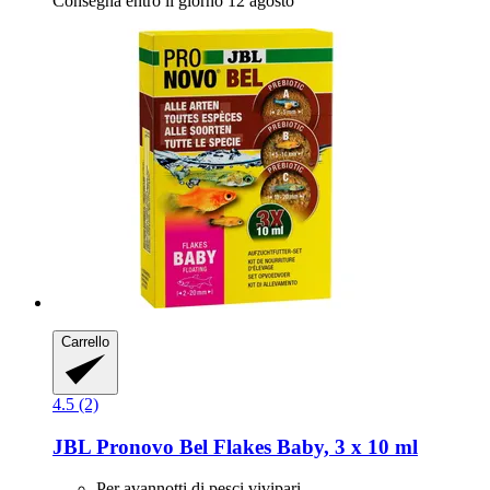
Consegna entro il giorno 12 agosto
Carrello
4.5 (2)
JBL
Pronovo Bel Flakes Baby, 3 x 10 ml
Per avannotti di pesci vivipari