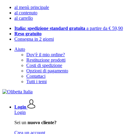
al menù principale
al contenuto
al carrello
Italia: spedizione standard gratuita
a partire da € 59,90
Reso gratuito
Consegna in 2 giorni
Aiuto
Dov'è il mio ordine?
Restituzione prodotti
Costi di spedizione
Opzioni di pagamento
Contattaci
Tutti i temi
Login
Login
Sei un
nuovo cliente?
Crea un account