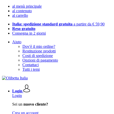
al menù principale
al contenuto
al carrello
Italia: spedizione standard gratuita
a partire da € 59,90
Reso gratuito
Consegna in 2 giorni
Aiuto
Dov'è il mio ordine?
Restituzione prodotti
Costi di spedizione
Opzioni di pagamento
Contattaci
Tutti i temi
Login
Login
Sei un
nuovo cliente?
Crea un account