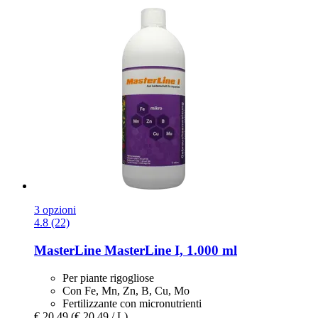
3 opzioni
4.8 (22)
MasterLine
MasterLine I, 1.000 ml
Per piante rigogliose
Con Fe, Mn, Zn, B, Cu, Mo
Fertilizzante con micronutrienti
€ 20,49
(€ 20,49 / L)