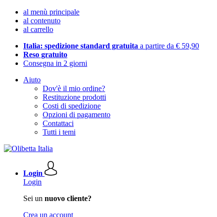
al menù principale
al contenuto
al carrello
Italia: spedizione standard gratuita
a partire da € 59,90
Reso gratuito
Consegna in 2 giorni
Aiuto
Dov'è il mio ordine?
Restituzione prodotti
Costi di spedizione
Opzioni di pagamento
Contattaci
Tutti i temi
Login
Login
Sei un
nuovo cliente?
Crea un account