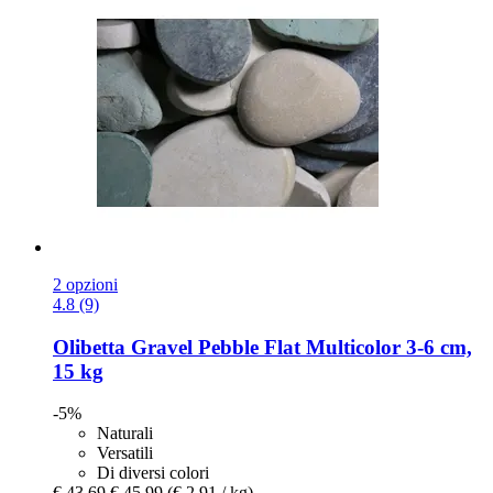
2 opzioni
4.8 (9)
Olibetta
Gravel Pebble Flat Multicolor 3-​6 cm,
15 kg
-5%
Naturali
Versatili
Di diversi colori
€ 43,69
€ 45,99
(€ 2,91 / kg)