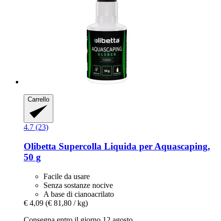
Carrello
4.7 (23)
Olibetta
Supercolla Liquida per Aquascaping,
50 g
Facile da usare
Senza sostanze nocive
A base di cianoacrilato
€ 4,09
(€ 81,80 / kg)
Consegna entro il giorno 12 agosto