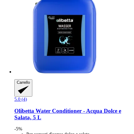
Carrello
5.0 (4)
Olibetta
Water Conditioner -​ Acqua Dolce e
Salata, 5 L
-5%