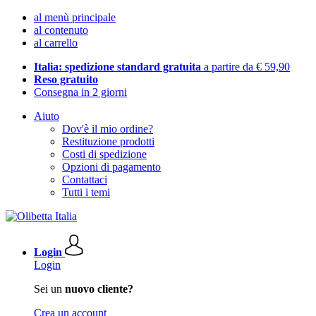
al menù principale
al contenuto
al carrello
Italia: spedizione standard gratuita
a partire da € 59,90
Reso gratuito
Consegna in 2 giorni
Aiuto
Dov'è il mio ordine?
Restituzione prodotti
Costi di spedizione
Opzioni di pagamento
Contattaci
Tutti i temi
Login
Login
Sei un
nuovo cliente?
Crea un account