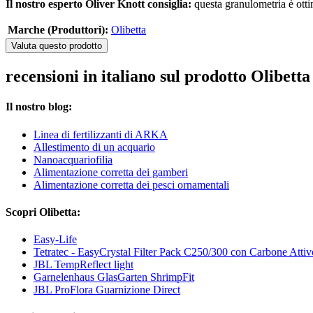
Il nostro esperto Oliver Knott consiglia:
questa granulometria è otti
Marche (Produttori):
Olibetta
Valuta questo prodotto
recensioni in italiano sul prodotto Olibet
Il nostro blog:
Linea di fertilizzanti di ARKA
Allestimento di un acquario
Nanoacquariofilia
Alimentazione corretta dei gamberi
Alimentazione corretta dei pesci ornamentali
Scopri Olibetta:
Easy-Life
Tetratec - EasyCrystal Filter Pack C250/300 con Carbone Attiv
JBL TempReflect light
Garnelenhaus GlasGarten ShrimpFit
JBL ProFlora Guarnizione Direct