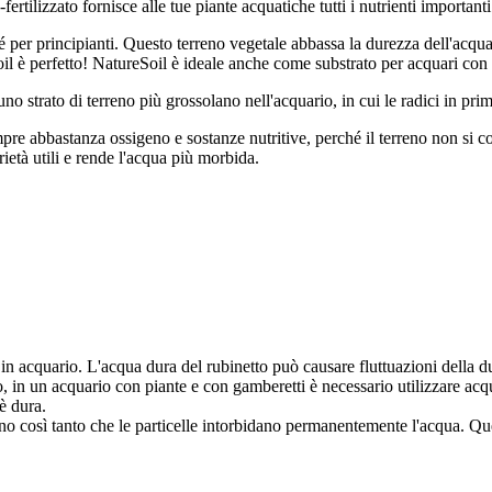
fertilizzato fornisce alle tue piante acquatiche tutti i nutrienti importanti
é per principianti. Questo terreno vegetale abbassa la durezza dell'acq
il è perfetto! NatureSoil è ideale anche come substrato per acquari con
uno strato di terreno più grossolano nell'acquario, in cui le radici in 
empre abbastanza ossigeno e sostanze nutritive, perché il terreno non si
prietà utili e rende l'acqua più morbida.
in acquario. L'acqua dura del rubinetto può causare fluttuazioni della d
o, in un acquario con piante e con gamberetti è necessario utilizzare ac
è dura.
no così tanto che le particelle intorbidano permanentemente l'acqua. Que