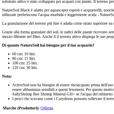
substrato attivo è stato sviluppato per acquari con piante. Il terreno pre-
NatureSoil Black è adatto per aquascaper esperti e acquariofili, nonch
utilizzate preferiscono l'acqua morbida e leggermente acida - NatureSo
La granulazione del terreno più fine è adatta come strato superiore su 
Grazie alla forma granulare del soil, le radici delle piante ricevono s
mezzo filtrante nel filtro. Anche lì il terreno attivo dispiega le sue pro
Di quanto NatureSoil hai bisogno per il tuo acquario?
60 cm: 10 litri.
80 cm: 15 litri.
100 cm: 25 litri.
120 cm: 30 litri.
Nota:
ActiveSoil non ha bisogno di essere risciacquato prima dell'uso 
essere abbastanza sensibili a questi fenomeni. Per questo motiv
SaltyShrimp Bee Shrimp Mineral GH+ se l'acqua del rubinetto 
I pesci che scavano come i Corydoras possono sollevare il terre
Marche (Produttori):
Olibetta