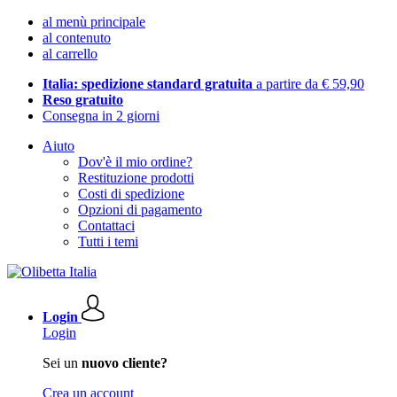
al menù principale
al contenuto
al carrello
Italia: spedizione standard gratuita
a partire da € 59,90
Reso gratuito
Consegna in 2 giorni
Aiuto
Dov'è il mio ordine?
Restituzione prodotti
Costi di spedizione
Opzioni di pagamento
Contattaci
Tutti i temi
Login
Login
Sei un
nuovo cliente?
Crea un account