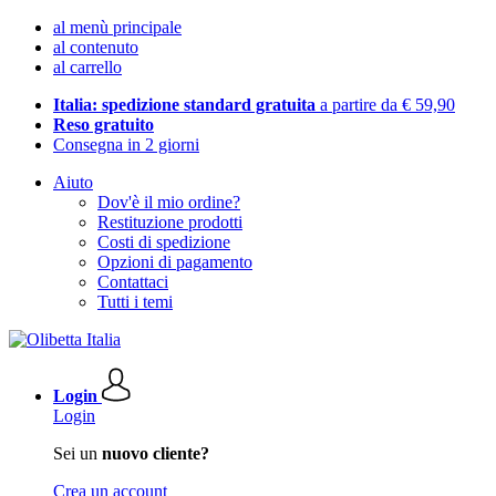
al menù principale
al contenuto
al carrello
Italia: spedizione standard gratuita
a partire da € 59,90
Reso gratuito
Consegna in 2 giorni
Aiuto
Dov'è il mio ordine?
Restituzione prodotti
Costi di spedizione
Opzioni di pagamento
Contattaci
Tutti i temi
Login
Login
Sei un
nuovo cliente?
Crea un account