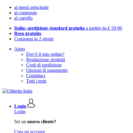
al menù principale
al contenuto
al carrello
Italia: spedizione standard gratuita
a partire da € 59,90
Reso gratuito
Consegna in 2 giorni
Aiuto
Dov'è il mio ordine?
Restituzione prodotti
Costi di spedizione
Opzioni di pagamento
Contattaci
Tutti i temi
Login
Login
Sei un
nuovo cliente?
Crea un account