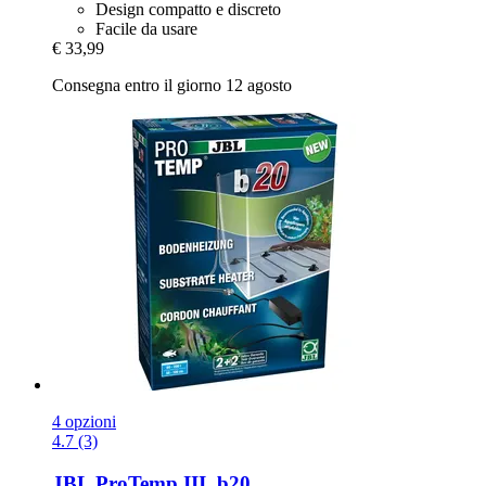
Design compatto e discreto
Facile da usare
€ 33,99
Consegna entro il giorno 12 agosto
4 opzioni
4.7 (3)
JBL
ProTemp III, b20