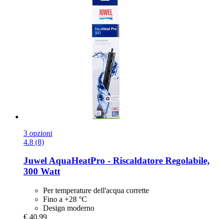
3 opzioni
4.8 (8)
Juwel
AquaHeatPro -​ Riscaldatore Regolabile,
300 Watt
Per temperature dell'acqua corrette
Fino a +28 °C
Design moderno
€ 40,99