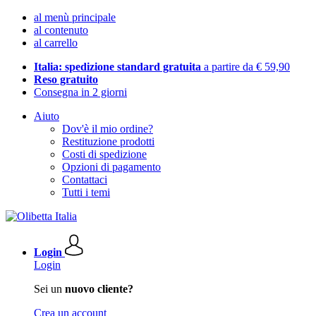
al menù principale
al contenuto
al carrello
Italia: spedizione standard gratuita
a partire da € 59,90
Reso gratuito
Consegna in 2 giorni
Aiuto
Dov'è il mio ordine?
Restituzione prodotti
Costi di spedizione
Opzioni di pagamento
Contattaci
Tutti i temi
Login
Login
Sei un
nuovo cliente?
Crea un account