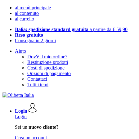
al menù principale
al contenuto
al carrello
Italia: spedizione standard gratuita
a partire da € 59,90
Reso gratuito
Consegna in 2 giorni
Aiuto
Dov'è il mio ordine?
Restituzione prodotti
Costi di spedizione
Opzioni di pagamento
Contattaci
Tutti i temi
Login
Login
Sei un
nuovo cliente?
Crea un account