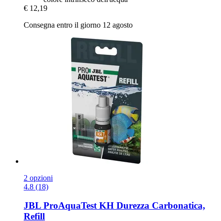
€ 12,19
Consegna entro il giorno 12 agosto
2 opzioni
4.8 (18)
JBL
ProAquaTest KH Durezza Carbonatica,
Refill