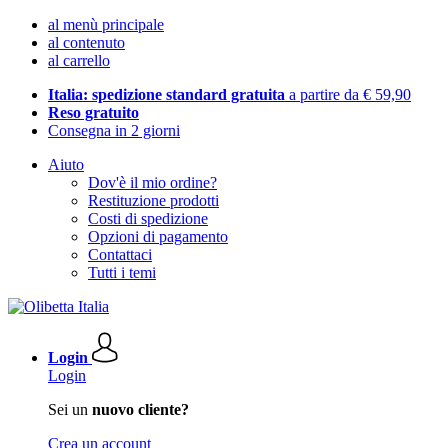
al menù principale
al contenuto
al carrello
Italia: spedizione standard gratuita
a partire da € 59,90
Reso gratuito
Consegna in 2 giorni
Aiuto
Dov'è il mio ordine?
Restituzione prodotti
Costi di spedizione
Opzioni di pagamento
Contattaci
Tutti i temi
Login
Login
Sei un
nuovo cliente?
Crea un account