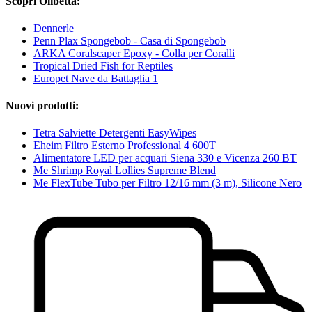
Scopri Olibetta:
Dennerle
Penn Plax Spongebob - Casa di Spongebob
ARKA Coralscaper Epoxy - Colla per Coralli
Tropical Dried Fish for Reptiles
Europet Nave da Battaglia 1
Nuovi prodotti:
Tetra Salviette Detergenti EasyWipes
Eheim Filtro Esterno Professional 4 600T
Alimentatore LED per acquari Siena 330 e Vicenza 260 BT
Me Shrimp Royal Lollies Supreme Blend
Me FlexTube Tubo per Filtro 12/16 mm (3 m), Silicone Nero