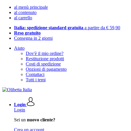
al menù principale
al contenuto
al carrello
Italia: spedizione standard gratuita
a partire da € 59,90
Reso gratuito
Consegna in 2 giorni
Aiuto
Dov'è il mio ordine?
Restituzione prodotti
Costi di spedizione
Opzioni di pagamento
Contattaci
Tutti i temi
Login
Login
Sei un
nuovo cliente?
Crea un account