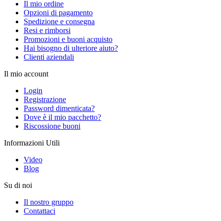
Il mio ordine
Opzioni di pagamento
Spedizione e consegna
Resi e rimborsi
Promozioni e buoni acquisto
Hai bisogno di ulteriore aiuto?
Clienti aziendali
Il mio account
Login
Registrazione
Password dimenticata?
Dove è il mio pacchetto?
Riscossione buoni
Informazioni Utili
Video
Blog
Su di noi
Il nostro gruppo
Contattaci