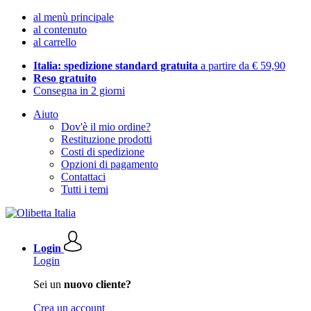
al menù principale
al contenuto
al carrello
Italia: spedizione standard gratuita
a partire da € 59,90
Reso gratuito
Consegna in 2 giorni
Aiuto
Dov'è il mio ordine?
Restituzione prodotti
Costi di spedizione
Opzioni di pagamento
Contattaci
Tutti i temi
Login
Login
Sei un
nuovo cliente?
Crea un account