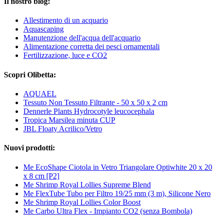
Il nostro blog:
Allestimento di un acquario
Aquascaping
Manutenzione dell'acqua dell'acquario
Alimentazione corretta dei pesci ornamentali
Fertilizzazione, luce e CO2
Scopri Olibetta:
AQUAEL
Tessuto Non Tessuto Filtrante - 50 x 50 x 2 cm
Dennerle Plants Hydrocotyle leucocephala
Tropica Marsilea minuta CUP
JBL Floaty Acrilico/Vetro
Nuovi prodotti:
Me EcoShape Ciotola in Vetro Triangolare Optiwhite 20 x 20
x 8 cm [P2]
Me Shrimp Royal Lollies Supreme Blend
Me FlexTube Tubo per Filtro 19/25 mm (3 m), Silicone Nero
Me Shrimp Royal Lollies Color Boost
Me Carbo Ultra Flex - Impianto CO2 (senza Bombola)