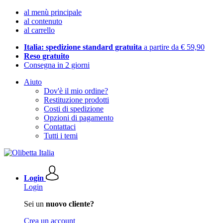
al menù principale
al contenuto
al carrello
Italia: spedizione standard gratuita
a partire da € 59,90
Reso gratuito
Consegna in 2 giorni
Aiuto
Dov'è il mio ordine?
Restituzione prodotti
Costi di spedizione
Opzioni di pagamento
Contattaci
Tutti i temi
Login
Login
Sei un
nuovo cliente?
Crea un account