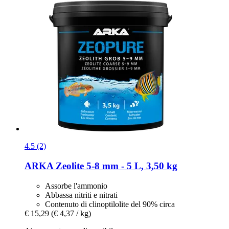
4.5 (2)
ARKA
Zeolite 5-​8 mm -​ 5 L, 3,50 kg
Assorbe l'ammonio
Abbassa nitriti e nitrati
Contenuto di clinoptilolite del 90% circa
€ 15,29
(€ 4,37 / kg)