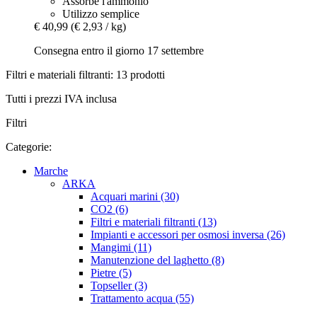
Assorbe l'ammonio
Utilizzo semplice
€ 40,99
(€ 2,93 / kg)
Consegna entro il giorno 17 settembre
Filtri e materiali filtranti: 13 prodotti
Tutti i prezzi IVA inclusa
Filtri
Categorie:
Marche
ARKA
Acquari marini (30)
CO2 (6)
Filtri e materiali filtranti (13)
Impianti e accessori per osmosi inversa (26)
Mangimi (11)
Manutenzione del laghetto (8)
Pietre (5)
Topseller (3)
Trattamento acqua (55)