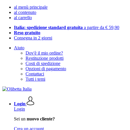
al menù principale
al contenuto
al carrello
Italia: spedizione standard gratuita
a partire da € 59,90
Reso gratuito
Consegna in 2 giorni
Aiuto
Dov'è il mio ordine?
Restituzione prodotti
Costi di spedizione
Opzioni di pagamento
Contattaci
Tutti i temi
Login
Login
Sei un
nuovo cliente?
Crea un account