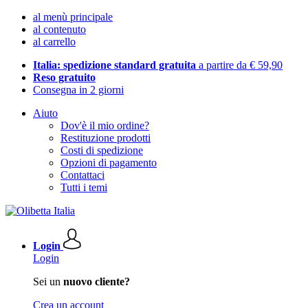
al menù principale
al contenuto
al carrello
Italia: spedizione standard gratuita
a partire da € 59,90
Reso gratuito
Consegna in 2 giorni
Aiuto
Dov'è il mio ordine?
Restituzione prodotti
Costi di spedizione
Opzioni di pagamento
Contattaci
Tutti i temi
Login
Login
Sei un
nuovo cliente?
Crea un account