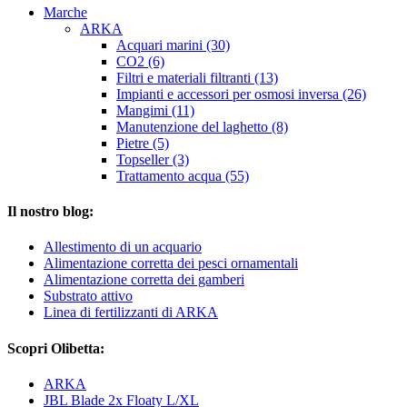
Marche
ARKA
Acquari marini (30)
CO2 (6)
Filtri e materiali filtranti (13)
Impianti e accessori per osmosi inversa (26)
Mangimi (11)
Manutenzione del laghetto (8)
Pietre (5)
Topseller (3)
Trattamento acqua (55)
Il nostro blog:
Allestimento di un acquario
Alimentazione corretta dei pesci ornamentali
Alimentazione corretta dei gamberi
Substrato attivo
Linea di fertilizzanti di ARKA
Scopri Olibetta:
ARKA
JBL Blade 2x Floaty L/XL