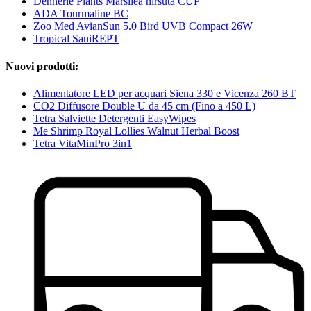
Dennerle Plants Marsilea hirsuta CUP
ADA Tourmaline BC
Zoo Med AvianSun 5.0 Bird UVB Compact 26W
Tropical SaniREPT
Nuovi prodotti:
Alimentatore LED per acquari Siena 330 e Vicenza 260 BT
CO2 Diffusore Double U da 45 cm (Fino a 450 L)
Tetra Salviette Detergenti EasyWipes
Me Shrimp Royal Lollies Walnut Herbal Boost
Tetra VitaMinPro 3in1