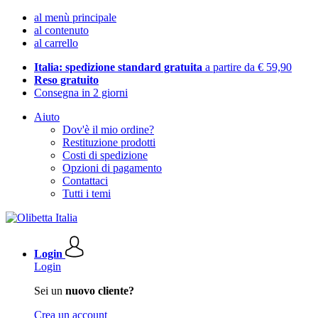
al menù principale
al contenuto
al carrello
Italia: spedizione standard gratuita
a partire da € 59,90
Reso gratuito
Consegna in 2 giorni
Aiuto
Dov'è il mio ordine?
Restituzione prodotti
Costi di spedizione
Opzioni di pagamento
Contattaci
Tutti i temi
Login
Login
Sei un
nuovo cliente?
Crea un account