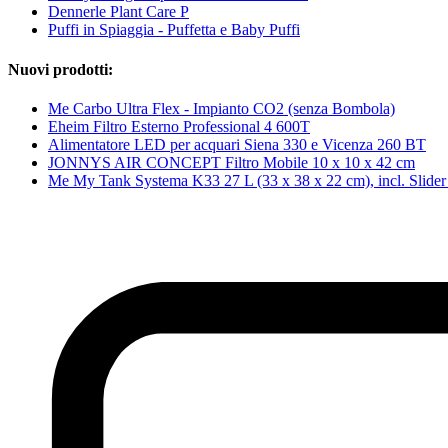
Dennerle Plant Care P
Puffi in Spiaggia - Puffetta e Baby Puffi
Nuovi prodotti:
Me Carbo Ultra Flex - Impianto CO2 (senza Bombola)
Eheim Filtro Esterno Professional 4 600T
Alimentatore LED per acquari Siena 330 e Vicenza 260 BT
JONNYS AIR CONCEPT Filtro Mobile 10 x 10 x 42 cm
Me My Tank Systema K33 27 L (33 x 38 x 22 cm), incl. Slide