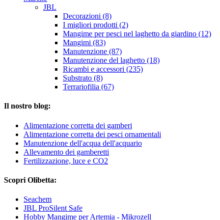
JBL
Decorazioni (8)
I migliori prodotti (2)
Mangime per pesci nel laghetto da giardino (12)
Mangimi (83)
Manutenzione (87)
Manutenzione del laghetto (18)
Ricambi e accessori (235)
Substrato (8)
Terrariofilia (67)
Il nostro blog:
Alimentazione corretta dei gamberi
Alimentazione corretta dei pesci ornamentali
Manutenzione dell'acqua dell'acquario
Allevamento dei gamberetti
Fertilizzazione, luce e CO2
Scopri Olibetta:
Seachem
JBL ProSilent Safe
Hobby Mangime per Artemia - Mikrozell