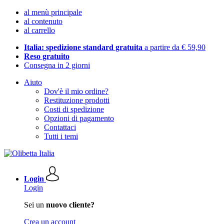
al menù principale
al contenuto
al carrello
Italia: spedizione standard gratuita
a partire da € 59,90
Reso gratuito
Consegna in 2 giorni
Aiuto
Dov'è il mio ordine?
Restituzione prodotti
Costi di spedizione
Opzioni di pagamento
Contattaci
Tutti i temi
Login
Login
Sei un
nuovo cliente?
Crea un account