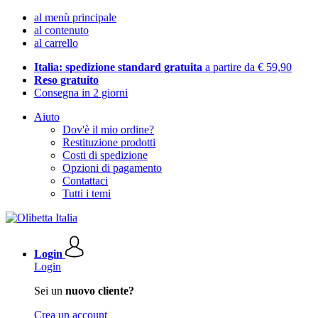
al menù principale
al contenuto
al carrello
Italia: spedizione standard gratuita
a partire da € 59,90
Reso gratuito
Consegna in 2 giorni
Aiuto
Dov'è il mio ordine?
Restituzione prodotti
Costi di spedizione
Opzioni di pagamento
Contattaci
Tutti i temi
Login
Login
Sei un
nuovo cliente?
Crea un account