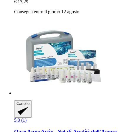
€ 13,29
Consegna entro il giorno 12 agosto
Carrello
5.0 (1)
Oase
AquaActiv -​ Set di Analisi dell'Acqua