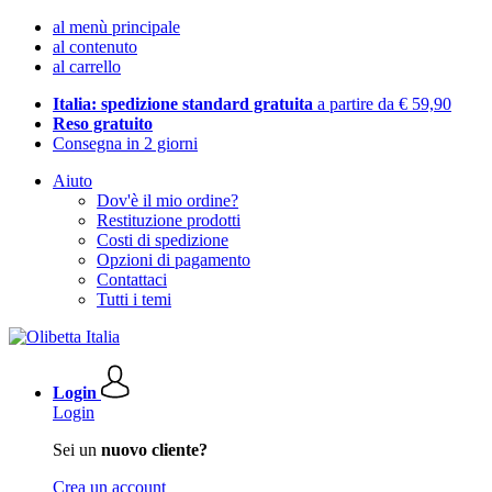
al menù principale
al contenuto
al carrello
Italia: spedizione standard gratuita
a partire da € 59,90
Reso gratuito
Consegna in 2 giorni
Aiuto
Dov'è il mio ordine?
Restituzione prodotti
Costi di spedizione
Opzioni di pagamento
Contattaci
Tutti i temi
Login
Login
Sei un
nuovo cliente?
Crea un account