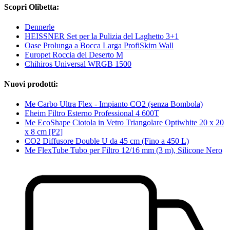
Scopri Olibetta:
Dennerle
HEISSNER Set per la Pulizia del Laghetto 3+1
Oase Prolunga a Bocca Larga ProfiSkim Wall
Europet Roccia del Deserto M
Chihiros Universal WRGB 1500
Nuovi prodotti:
Me Carbo Ultra Flex - Impianto CO2 (senza Bombola)
Eheim Filtro Esterno Professional 4 600T
Me EcoShape Ciotola in Vetro Triangolare Optiwhite 20 x 20
x 8 cm [P2]
CO2 Diffusore Double U da 45 cm (Fino a 450 L)
Me FlexTube Tubo per Filtro 12/16 mm (3 m), Silicone Nero