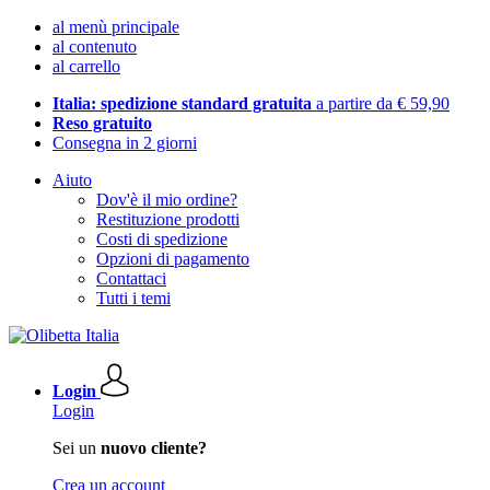
al menù principale
al contenuto
al carrello
Italia: spedizione standard gratuita
a partire da € 59,90
Reso gratuito
Consegna in 2 giorni
Aiuto
Dov'è il mio ordine?
Restituzione prodotti
Costi di spedizione
Opzioni di pagamento
Contattaci
Tutti i temi
Login
Login
Sei un
nuovo cliente?
Crea un account