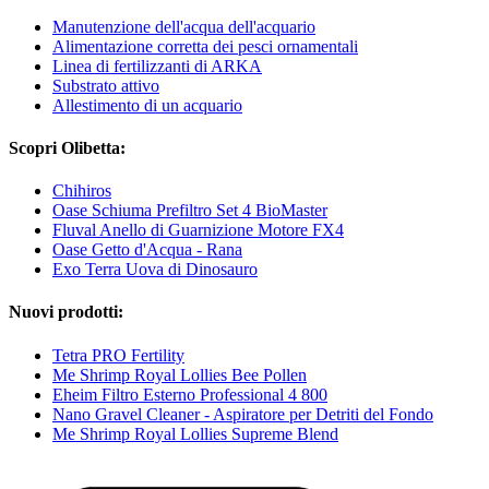
Manutenzione dell'acqua dell'acquario
Alimentazione corretta dei pesci ornamentali
Linea di fertilizzanti di ARKA
Substrato attivo
Allestimento di un acquario
Scopri Olibetta:
Chihiros
Oase Schiuma Prefiltro Set 4 BioMaster
Fluval Anello di Guarnizione Motore FX4
Oase Getto d'Acqua - Rana
Exo Terra Uova di Dinosauro
Nuovi prodotti:
Tetra PRO Fertility
Me Shrimp Royal Lollies Bee Pollen
Eheim Filtro Esterno Professional 4 800
Nano Gravel Cleaner - Aspiratore per Detriti del Fondo
Me Shrimp Royal Lollies Supreme Blend