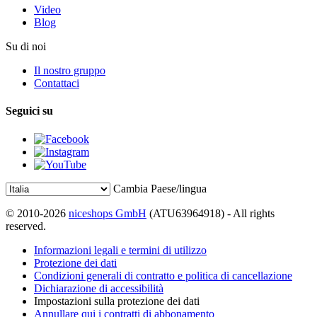
Video
Blog
Su di noi
Il nostro gruppo
Contattaci
Seguici su
Cambia Paese/lingua
© 2010-2026
niceshops GmbH
(ATU63964918) - All rights
reserved.
Informazioni legali e termini di utilizzo
Protezione dei dati
Condizioni generali di contratto e politica di cancellazione
Dichiarazione di accessibilità
Impostazioni sulla protezione dei dati
Annullare qui i contratti di abbonamento