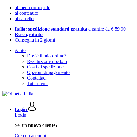
al menù principale
al contenuto
al carrello
Italia: spedizione standard gratuita
a partire da € 59,90
Reso gratuito
Consegna in 2 giorni
Aiuto
Dov'è il mio ordine?
Restituzione prodotti
Costi di spedizione
Opzioni di pagamento
Contattaci
Tutti i temi
Login
Login
Sei un
nuovo cliente?
Crea un account