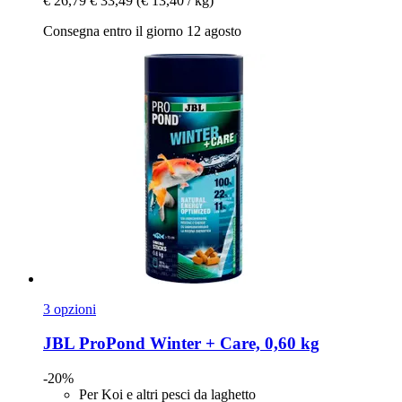
€ 26,79
€ 33,49
(€ 13,40 / kg)
Consegna entro il giorno 12 agosto
3 opzioni
JBL
ProPond Winter + Care, 0,60 kg
-20%
Per Koi e altri pesci da laghetto