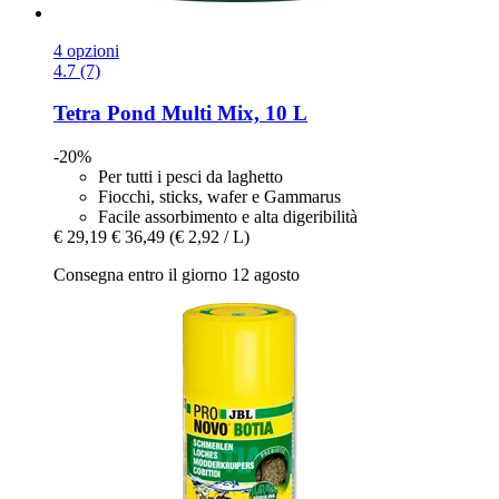
4 opzioni
4.7 (7)
Tetra
Pond Multi Mix, 10 L
-20%
Per tutti i pesci da laghetto
Fiocchi, sticks, wafer e Gammarus
Facile assorbimento e alta digeribilità
€ 29,19
€ 36,49
(€ 2,92 / L)
Consegna entro il giorno 12 agosto