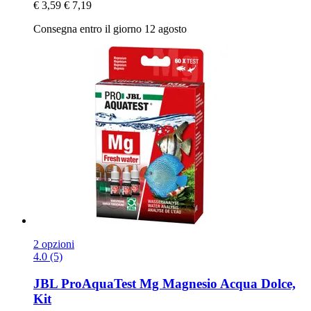
€ 3,59
€ 7,19
Consegna entro il giorno 12 agosto
2 opzioni
4.0 (5)
JBL
ProAquaTest Mg Magnesio Acqua Dolce,
Kit