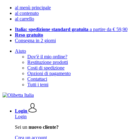
al menù principale
al contenuto
al carrello
Italia: spedizione standard gratuita
a partire da € 59,90
Reso gratuito
Consegna in 2 giorni
Aiuto
Dov'è il mio ordine?
Restituzione prodotti
Costi di spedizione
Opzioni di pagamento
Contattaci
Tutti i temi
Login
Login
Sei un
nuovo cliente?
Crea un account